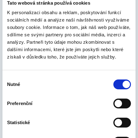
Tato webová stránka používá cookies
Práva subjektu údajů dle příslušných
K personalizaci obsahu a reklam, poskytování funkcí
ustanovení Nařízení:
sociálních médií a analýze naší návštěvnosti využíváme
právo požadovat od správce přístup ke
soubory cookie. Informace o tom, jak náš web používáte,
svým osobním údajům,
sdílíme se svými partnery pro sociální média, inzerci a
analýzy. Partneři tyto údaje mohou zkombinovat s
právo na opravu svých nepřesných
dalšími informacemi, které jste jim poskytli nebo které
osobních údajů,
získali v důsledku toho, že používáte jejich služby.
právo na výmaz svých osobních údajů,
Výběr
právo na omezení zpracování svých
Nutné
souhlasu
osobních údajů,
právo vznést námitku proti zpracování
Preferenční
svých osobních údajů,
Statistické
právo na přenositelnost osobních údajů
v případech, kdy jej Nařízení umožňuje,