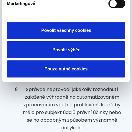
Marketingové
právo kdykoliv odvolat souhlas se
zpracováním osobních údajů, pokud je
zpracování na něm založeno,
Povolit všechny cookies
právo podat stížnost k Úřadu pro
ochranu osobních údajů.
Povolit výběr
Poskytnutí osobních údajů subjektem údajů
je podmínkou pro zpracování nezávazné
nabídky. Neposkytnutí údajů, představuje
Pouze nutné cookies
překážku k zpracování nezávazné nabídky.
Správce neprovádí jakékoliv rozhodnutí
založené výhradně na automatizovaném
zpracováním včetně profilování, které by
mělo pro subjekt údajů právní účinky nebo
se ho obdobným způsobem významně
dotýkalo.