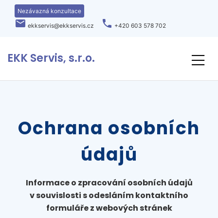
Nezávazná konzultace
local_post_office
phone
ekkservis@ekkservis.cz
+420 603 578 702
EKK Servis, s.r.o.
Ochrana osobních
údajů
Informace o zpracování osobních údajů
v souvislosti s odesláním kontaktního
formuláře z webových stránek