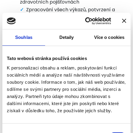
zdravotních pojišťovnách
Zpracování všech výkazů, potvrzení a
přehledů pro potřeby zaměstnanců
Provádění ročního zúčtování daně
Zpracování ročních vyúčtování pro
Souhlas
Detaily
Více o cookies
potřeby finančního úřadu
Tato webová stránka používá cookies
K personalizaci obsahu a reklam, poskytování funkcí
Zastupování klienta
sociálních médií a analýze naší návštěvnosti využíváme
soubory cookie. Informace o tom, jak náš web používáte,
Zastupování klienta na finančním úřadu,
sdílíme se svými partnery pro sociální média, inzerci a
zdravotních pojišťovnách, OSSZ a ostatních
analýzy. Partneři tyto údaje mohou zkombinovat s
úřadech. Zastupování při kontrolách.
dalšími informacemi, které jste jim poskytli nebo které
získali v důsledku toho, že používáte jejich služby.
Výběr