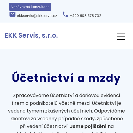
Nezávazná konzultace
local_post_office
phone
ekkservis@ekkservis.cz
+420 603 578 702
EKK Servis, s.r.o.
Účetnictví a mzdy
Zpracováváme účetnictví a daňovou evidenci
firem a podnikatelů včetně mezd. Účetnictví je
vedeno týmem zkušených účetních. Odpovídáme
klientovi za všechny případné škody, způsobené
při vedení účetnictví.
Jsme pojištěni
na