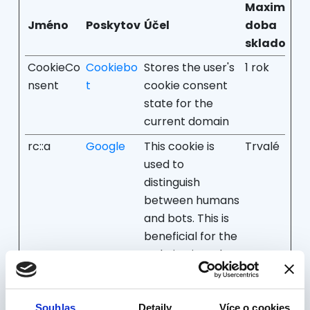
Maximální
Jméno
Poskytovatel
Účel
doba
skladován
CookieCo
Cookiebo
Stores the user's
1 rok
nsent
t
cookie consent
state for the
current domain
rc::a
Google
This cookie is
Trvalé
used to
distinguish
between humans
and bots. This is
beneficial for the
website, in order
to make valid
reports on the
use of their
Souhlas
Detaily
Více o cookies