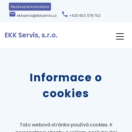
Nezávazná konzultace
local_post_office
phone
ekkservis@ekkservis.cz
+420 603 578 702
EKK Servis, s.r.o.
Informace o
cookies
Tato webová stránka používá cookies. K