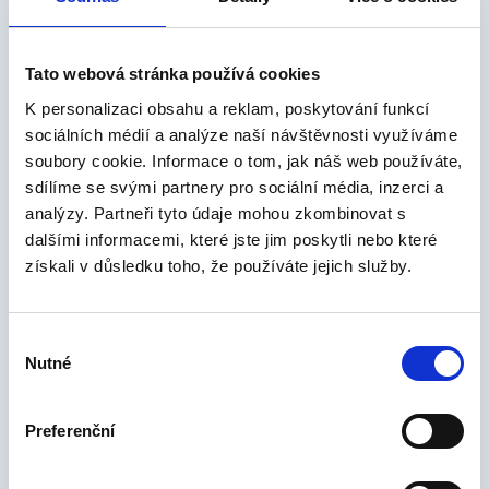
website.
rc::c
Google
This cookie is
Relace
Tato webová stránka používá cookies
used to
K personalizaci obsahu a reklam, poskytování funkcí
distinguish
sociálních médií a analýze naší návštěvnosti využíváme
between humans
soubory cookie. Informace o tom, jak náš web používáte,
and bots.
sdílíme se svými partnery pro sociální média, inzerci a
analýzy. Partneři tyto údaje mohou zkombinovat s
dalšími informacemi, které jste jim poskytli nebo které
Statistické (3)
získali v důsledku toho, že používáte jejich služby.
Statistické cookies pomáhají majitelům
webových stránek, aby porozuměli, jak
Výběr
návštěvníci používají webové stránky.
Nutné
souhlasu
Anonymně sbírají a sdělují informace.
Preferenční
Maximální
Jméno
Poskytovatel
Účel
doba